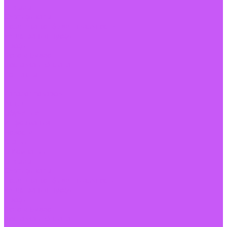
Отзывы
Сертификаты
Политика конфиденциальности
Регистрация профи
Профи
Фото и Видео
Доставка и Оплата
Контакты
...
Каталог товаров
Акции
Обучение
Информация
Новости
Статьи
О Компании
Отзывы
Сертификаты
Политика конфиденциальности
Регистрация профи
Профи
Фото и Видео
Доставка и Оплата