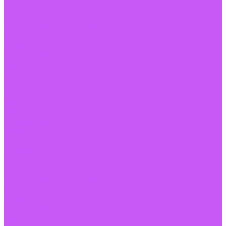
Отзывы
Сертификаты
Политика конфиденциальности
Регистрация профи
Профи
Фото и Видео
Доставка и Оплата
Контакты
...
Каталог товаров
Акции
Обучение
Информация
Новости
Статьи
О Компании
Отзывы
Сертификаты
Политика конфиденциальности
Регистрация профи
Профи
Фото и Видео
Доставка и Оплата