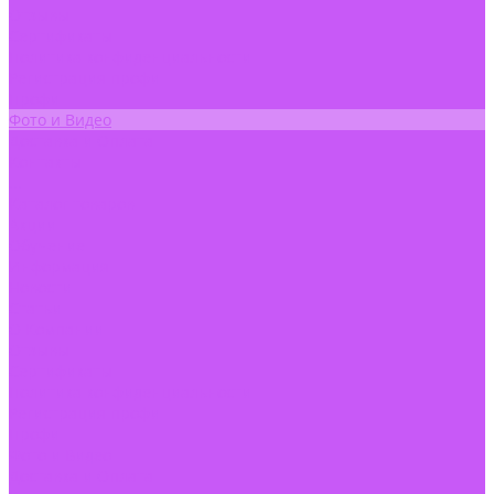
Отзывы
Сертификаты
Политика конфиденциальности
Регистрация профи
Профи
Фото и Видео
Доставка и Оплата
Контакты
...
Каталог товаров
Акции
Обучение
Информация
Новости
Статьи
О Компании
Отзывы
Сертификаты
Политика конфиденциальности
Регистрация профи
Профи
Фото и Видео
Доставка и Оплата