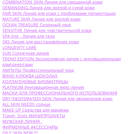
COMBINATION SKIN Линия для смешанной кожи
DEMANDING Линия для зрелой и сухой кожи
FAIR SKIN Линия для кожи с проблемами пигментации
MATURE SKIN Линия для зрелой кожи
OCEAN TREASURE Сезонный уход
SENSITIVE Линия для чувствительной кожи
SPA line - Линия для тела
SRS Линия для восстановление кожи
LONGEVITY CARE
SUN Солнечная линия
TREND EDITION Эксклюзивная линия с инновационными
компонентами
АМПУЛЫ Профессиональный уход
ВИНО КЛЮКВА ШОКОЛАД
КОЛЛАГЕНОВЫЕ БИОМАТРИЦЫ
PLATINUM Инновационная люкс-линия
МАСКИ ДЛЯ ПРОФЕССИОНАЛЬНОГО ИСПОЛЬЗОВАНИЯ
DRY (DEGYDRATED) SKIN Линия для увлажнения кожи
ALL SKIN NEEDS солнце
MAKE-UP Средства для макияжа
Travel- Sizes МИНИПРОДУКТЫ
МУЖСКАЯ ЛИНИЯ .
ФИРМЕННЫЕ АКСЕССУАРЫ
OILY SKIN NEW !!!