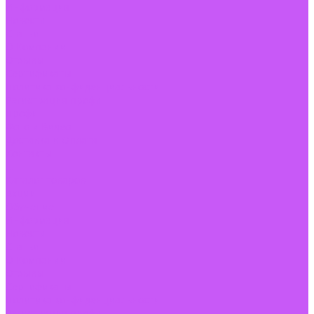
Информация
Новости
Статьи
О Компании
Отзывы
Сертификаты
Политика конфиденциальности
Регистрация профи
Профи
Фото и Видео
Доставка и Оплата
Контакты
...
Каталог товаров
Акции
Обучение
Информация
Новости
Статьи
О Компании
Отзывы
Сертификаты
Политика конфиденциальности
Регистрация профи